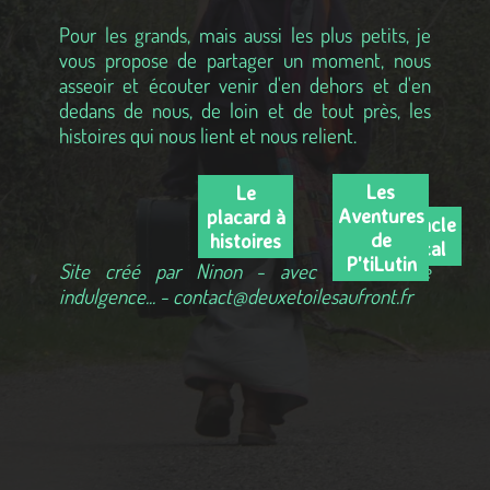
Pour les grands, mais aussi les plus petits, je
vous propose de partager un moment, nous
asseoir et écouter venir d'en dehors et d'en
dedans de nous, de loin et de tout près, les
histoires qui nous lient et nous relient.
Les
Le
Aventures
placard à
Spectacle
de
histoires
musical
P'tiLutin
Site créé par Ninon - avec toute votre
indulgence... - contact@deuxetoilesaufront.fr